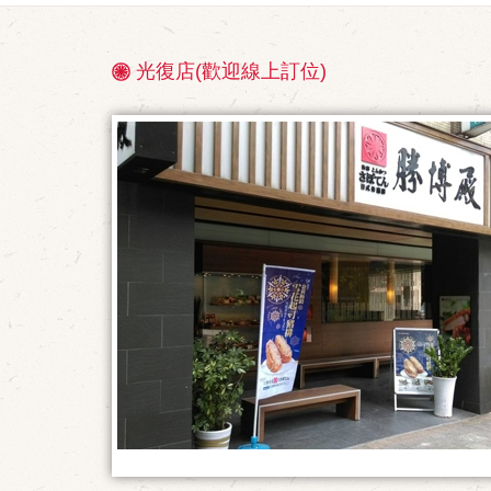
光復店(歡迎線上訂位)
店
鋪
情
報