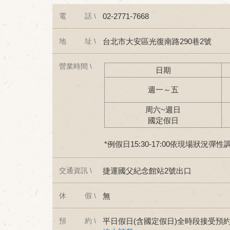
電 話 \
02-2771-7668
地 址 \
台北市大安區光復南路290巷2號
營業時間 \
日期
週一～五
周六~週日
國定假日
*例假日15:30-17:00依現場狀況
交通資訊 \
捷運國父紀念館站2號出口
休 假 \
無
預 約 \
平日假日(含國定假日)全時段接受預