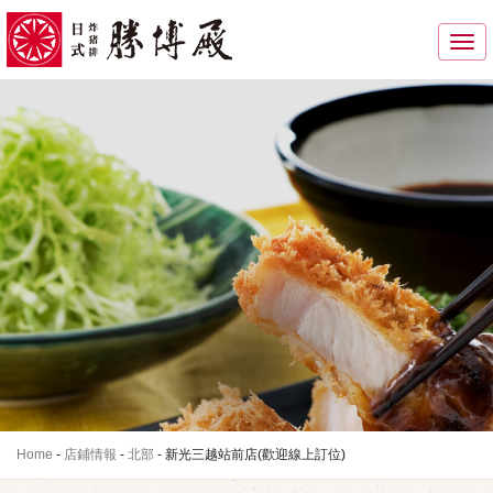
Toggle
navigati
Home
-
店鋪情報
-
北部
-
新光三越站前店(歡迎線上訂位)