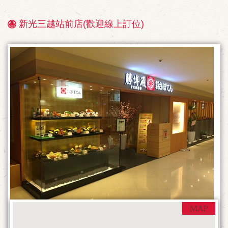
新光三越站前店(歡迎線上訂位)
店
鋪
情
報