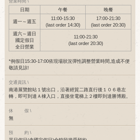
營業時間 \
日期
午餐
晚餐
11:00-15:30
17:00-21:30
週一～週五
(last order 14:30)
(last order 20:30)
週六～週日
11:00-21:30
國定假日
(last order 20:30)
全日營業
*例假日15:30-17:00依現場狀況彈性調整營業時間,造成不便
敬請見諒!
交通資訊 \
南港展覽館站１號出口，沿著經貿二路直行後１０６巷左
轉，即可到達Ａ棟入口，直接坐電梯上２樓即到達勝博殿。
休 假 \
無
預 約 \
平日假日(含國定假日)全時段接受預約