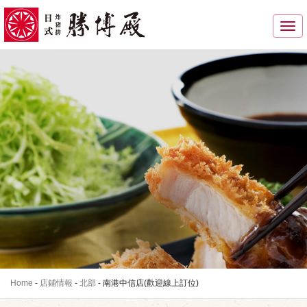
Toggle
navigati
Home
-
店鋪情報
-
北部
-
南港中信店(歡迎線上訂位)