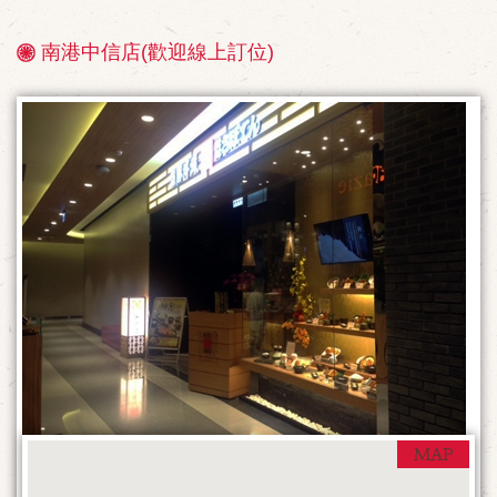
南港中信店(歡迎線上訂位)
店
鋪
情
報