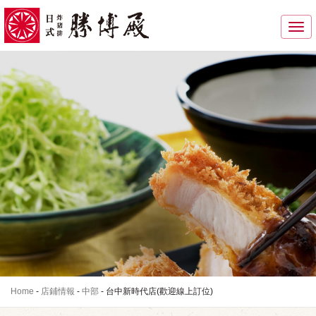
Toggle
navigati
Home
-
店鋪情報
-
中部
-
台中新時代店(歡迎線上訂位)