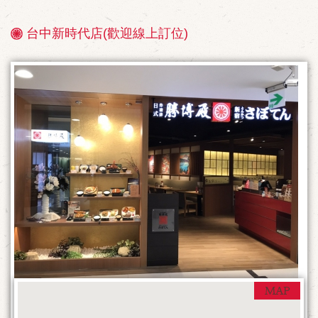
台中新時代店(歡迎線上訂位)
店
鋪
情
報