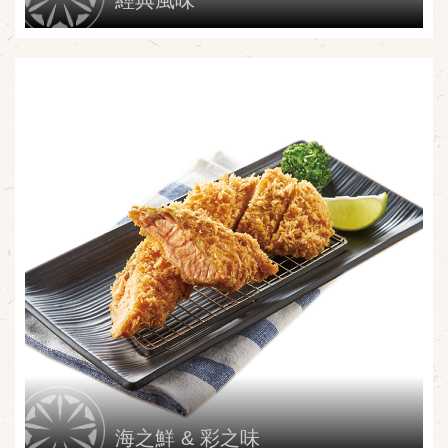
經典風味
海之鮮 & 彩之味