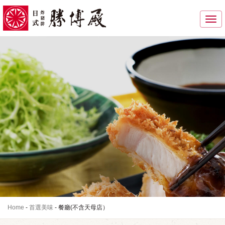
Toggle
navigati
Home
-
首選美味
-
餐廳(不含天母店）